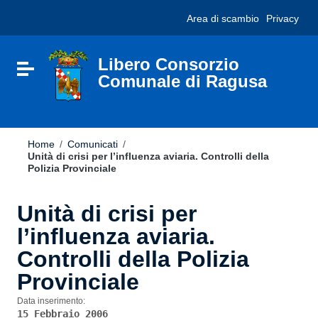
Vai ai contenuti
Nota:
Area di scambio
Privacy
Vai al menu di navigazione
questo
Vai al footer
sito
Web
include
Libero Consorzio
Attiva / disattiva la navigazione
un
Comunale di Ragusa
sistema
di
accessibilità.
Home
/
Comunicati
/
Unità di crisi per l’influenza aviaria. Controlli della
Polizia Provinciale
Unità di crisi per
l’influenza aviaria.
Controlli della Polizia
Provinciale
Data inserimento:
15 Febbraio 2006