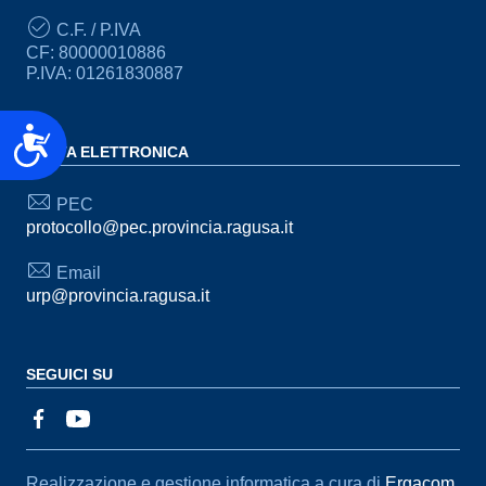
C.F. / P.IVA
CF: 80000010886
P.IVA: 01261830887
Accessibilità
POSTA ELETTRONICA
PEC
protocollo@pec.provincia.ragusa.it
Email
urp@provincia.ragusa.it
SEGUICI SU
Sezione Link Utili
Realizzazione e gestione informatica a cura di
Ergacom