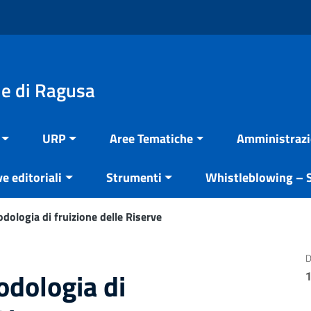
e di Ragusa
URP
Aree Tematiche
Amministrazi
ve editoriali
Strumenti
Whistleblowing – S
ologia di fruizione delle Riserve
D
dologia di