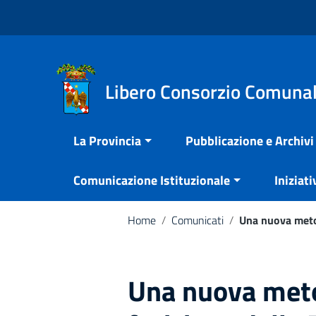
Vai ai contenuti
Nota:
Vai al menu di navigazione
questo
Vai al footer
sito
Web
include
Libero Consorzio Comunal
un
sistema
La Provincia
Pubblicazione e Archivi
di
accessibilità.
Comunicazione Istituzionale
Iniziati
Premi
Control-
F11
Home
/
Comunicati
/
Una nuova metod
per
adattare
il
Una nuova meto
sito
web