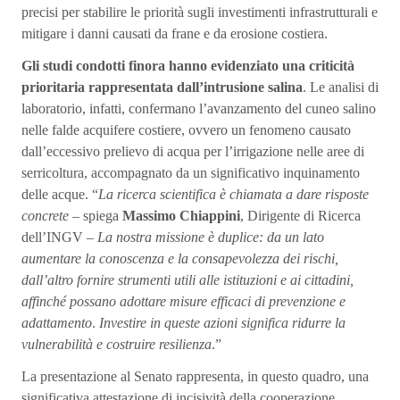
precisi per stabilire le priorità sugli investimenti infrastrutturali e
mitigare i danni causati da frane e da erosione costiera.
Gli studi condotti finora hanno evidenziato una criticità
prioritaria rappresentata dall’intrusione salina
. Le analisi di
laboratorio, infatti, confermano l’avanzamento del cuneo salino
nelle falde acquifere costiere, ovvero un fenomeno causato
dall’eccessivo prelievo di acqua per l’irrigazione nelle aree di
serricoltura, accompagnato da un significativo inquinamento
delle acque. “
La ricerca scientifica è chiamata a dare risposte
concrete
– spiega
Massimo Chiappini
, Dirigente di Ricerca
dell’INGV –
La nostra missione è duplice: da un lato
aumentare la conoscenza e la consapevolezza dei rischi,
dall’altro fornire strumenti utili alle istituzioni e ai cittadini,
affinché possano adottare misure efficaci di prevenzione e
adattamento
.
Investire in queste azioni significa ridurre la
vulnerabilità e costruire resilienza
.”
La presentazione al Senato rappresenta, in questo quadro, una
significativa attestazione di incisività della cooperazione