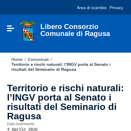
Vai ai contenuti
Nota:
Area di scambio
Privacy
Vai al menu di navigazione
questo
Vai al footer
sito
Web
include
Libero Consorzio
Attiva / disattiva la navigazione
un
Comunale di Ragusa
sistema
di
accessibilità.
Home
/
Comunicati
/
Territorio e rischi naturali: l’INGV porta al Senato i
risultati del Seminario di Ragusa
Territorio e rischi naturali:
l’INGV porta al Senato i
risultati del Seminario di
Ragusa
Data inserimento:
4 Aprile 2026