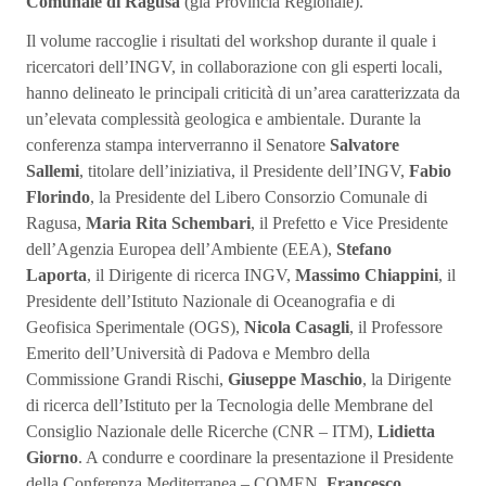
Comunale di Ragusa
(già Provincia Regionale).
Il volume raccoglie i risultati del workshop durante il quale i
ricercatori dell’INGV, in collaborazione con gli esperti locali,
hanno delineato le principali criticità di un’area caratterizzata da
un’elevata complessità geologica e ambientale. Durante la
conferenza stampa interverranno il Senatore
Salvatore
Sallemi
, titolare dell’iniziativa, il Presidente dell’INGV,
Fabio
Florindo
, la Presidente del Libero Consorzio Comunale di
Ragusa,
Maria Rita Schembari
, il Prefetto e Vice Presidente
dell’Agenzia Europea dell’Ambiente (EEA),
Stefano
Laporta
, il Dirigente di ricerca INGV,
Massimo Chiappini
, il
Presidente dell’Istituto Nazionale di Oceanografia e di
Geofisica Sperimentale (OGS),
Nicola Casagli
, il Professore
Emerito dell’Università di Padova e Membro della
Commissione Grandi Rischi,
Giuseppe Maschio
, la Dirigente
di ricerca dell’Istituto per la Tecnologia delle Membrane del
Consiglio Nazionale delle Ricerche (CNR – ITM),
Lidietta
Giorno
. A condurre e coordinare la presentazione il Presidente
della Conferenza Mediterranea – COMEN,
Francesco