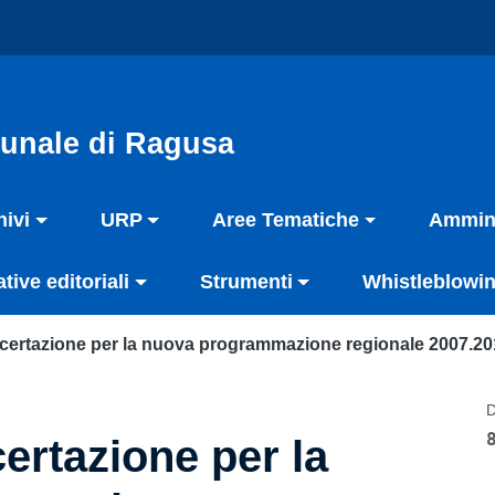
unale di Ragusa
hivi
URP
Aree Tematiche
Ammini
ative editoriali
Strumenti
Whistleblowin
ncertazione per la nuova programmazione regionale 2007.2
D
ertazione per la