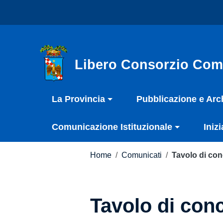
Vai ai contenuti
Nota:
Vai al menu di navigazione
questo
Vai al footer
sito
Web
include
Libero Consorzio Com
un
sistema
La Provincia
Pubblicazione e Arc
di
accessibilità.
Comunicazione Istituzionale
Inizi
Premi
Control-
F11
Home
/
Comunicati
/
Tavolo di co
per
adattare
il
Tavolo di conc
sito
web