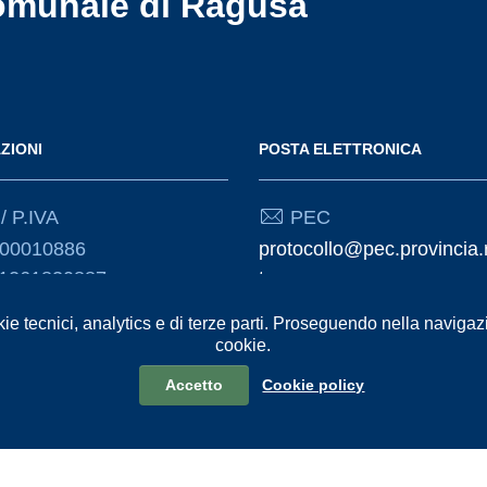
omunale di Ragusa
ZIONI
POSTA ELETTRONICA
/ P.IVA
PEC
000010886
protocollo@pec.provincia.
01261830887
t
kie tecnici, analytics e di terze parti. Proseguendo nella navigazio
Email
cookie.
urp@provincia.ragusa.it
Accetto
Cookie policy