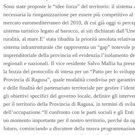
Sono state proposte le “idee forza” del territorio: il sistema 
necessaria la riorganizzazione per essere più competitivo al
mercato euromediterraneo del 2010, di cui già oggi si percep
sistema turistico legato al barocco, ai siti dichiarati dall’U
ruralità, al mare.E’ stata ribadita la priorità assoluta relativ
sistema infrastrutturale che rappresenta un “gap” notevole 
imprenditoriale della provincia ed evidenzia l’isolamento de
regionali e nazionali. Il vice residente Salvo Mallia ha prese
la bozza del protocollo di intesa per un “Patto per lo svilup
Provincia di Ragusa”, quale modalità condivisa per garantire 
e delle finalità del partenariato territoriale per gestire l’iden
gli obiettivi specifici del governo locale, definire gli inter
per il territorio della Provincia di Ragusa, in termini di sv
dell’occupazione.“Il confronto con le parti sociali e gli Enti
un momento importante per il nostro territorio, perché da og
futuro, cominciando a discutere della nuova programmazion