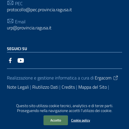
PEC
protocollo@pec.provincia.ragusa.it
Email
urp@provincia.ragusa.it
SEGUICI SU
Sezione Link Utili
Realizzazione e gestione informatica a cura di
Ergacom
Note Legali
Riutilizzo Dati
Credits
Mappa del Sito
Informativa sul trattamento dei dati personali
Reclami e
Segnalazioni
Statistiche accessi
Dichiarazione di
Questo sito utilizza cookie tecnici, analytics e di terze parti.
Proseguendo nella navigazione accetti l’utilizzo dei cookie.
Accessibilità
Accetto
Cookie policy