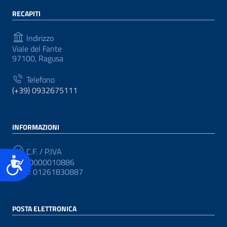
RECAPITI
Indirizzo
Viale del Fante
97100, Ragusa
Telefono
(+39) 0932675111
INFORMAZIONI
C.F. / P.IVA
Accessibilità
CF: 80000010886
P.IVA: 01261830887
POSTA ELETTRONICA