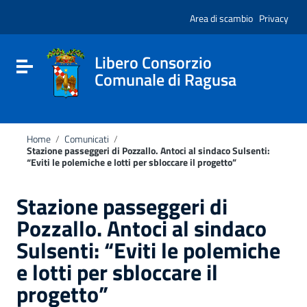
Vai ai contenuti
Nota:
Vai al menu di navigazione
Area di scambio
Privacy
questo
Vai al footer
sito
Web
include
Libero Consorzio
Attiva / disattiva la navigazione
un
Comunale di Ragusa
sistema
di
accessibilità.
Home
/
Comunicati
/
Stazione passeggeri di Pozzallo. Antoci al sindaco Sulsenti:
“Eviti le polemiche e lotti per sbloccare il progetto”
Stazione passeggeri di
Pozzallo. Antoci al sindaco
Sulsenti: “Eviti le polemiche
e lotti per sbloccare il
progetto”