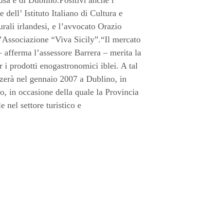
agusa e di Dublino.Positivi anche i
 dell’ Istituto Italiano di Cultura e
urali irlandesi, e l’avvocato Orazio
ll’Associazione “Viva Sicily”.“Il mercato
 afferma l’assessore Barrera – merita la
i prodotti enogastronomici iblei. A tal
izzerà nel gennaio 2007 a Dublino, in
o, in occasione della quale la Provincia
nel settore turistico e