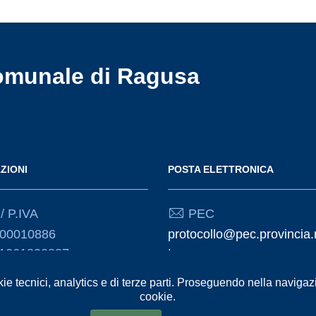
omunale di Ragusa
ZIONI
POSTA ELETTRONICA
/ P.IVA
PEC
000010886
protocollo@pec.provincia.
01261830887
t
kie tecnici, analytics e di terze parti. Proseguendo nella navigazio
Email
cookie.
urp@provincia.ragusa.it