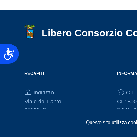
Libero Consorzio C
Accessibilità
RECAPITI
INFORMA
Indirizzo
C.F. 
Viale del Fante
CF: 80
97100, Ragusa
P.IVA: 
Questo sito utilizza coo
Telefono
(+39) 0932675111