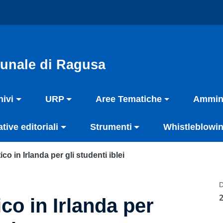
unale di Ragusa
hivi
URP
Aree Tematiche
Ammini
ative editoriali
Strumenti
Whistleblowin
ico in Irlanda per gli studenti iblei
D
ico in Irlanda per