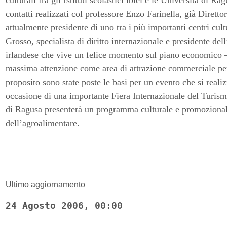
culturali fra gli Istituti scolastici iblei e le Università di R
contatti realizzati col professore Enzo Farinella, già Direttore
attualmente presidente di uno tra i più importanti centri cult
Grosso, specialista di diritto internazionale e presidente de
irlandese che vive un felice momento sul piano economico –
massima attenzione come area di attrazione commerciale per 
proposito sono state poste le basi per un evento che si real
occasione di una importante Fiera Internazionale del Turism
di Ragusa presenterà un programma culturale e promozionale 
dell’agroalimentare.
Ultimo aggiornamento
24 Agosto 2006, 00:00