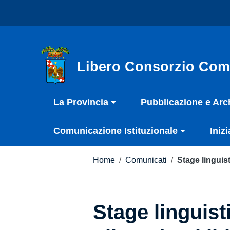
Vai ai contenuti
Nota:
Vai al menu di navigazione
questo
Vai al footer
sito
Web
include
Libero Consorzio Com
un
sistema
La Provincia
Pubblicazione e Arc
di
accessibilità.
Comunicazione Istituzionale
Inizi
Premi
Control-
F11
Home
/
Comunicati
/
Stage linguist
per
adattare
il
Stage linguist
sito
web