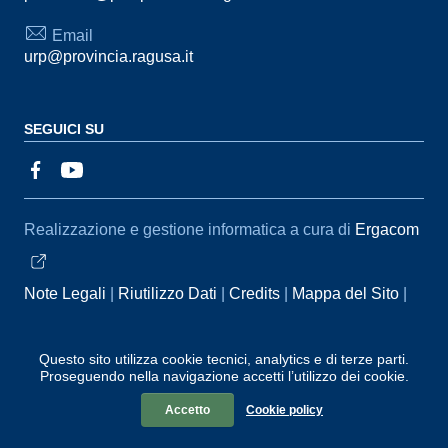
Email
urp@provincia.ragusa.it
SEGUICI SU
Sezione Link Utili
Realizzazione e gestione informatica a cura di
Ergacom
Note Legali
Riutilizzo Dati
Credits
Mappa del Sito
Informativa sul trattamento dei dati personali
Reclami e
Segnalazioni
Statistiche accessi
Dichiarazione di
Questo sito utilizza cookie tecnici, analytics e di terze parti.
Proseguendo nella navigazione accetti l’utilizzo dei cookie.
Accessibilità
Accetto
Cookie policy