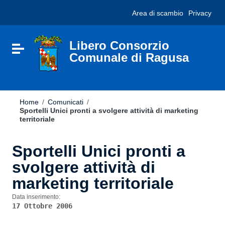
Vai ai contenuti
Nota:
Area di scambio
Privacy
Vai al menu di navigazione
questo
Vai al footer
sito
Web
include
Libero Consorzio
Attiva / disattiva la navigazione
un
Comunale di Ragusa
sistema
di
accessibilità.
Home
/
Comunicati
/
Sportelli Unici pronti a svolgere attività di marketing
territoriale
Sportelli Unici pronti a
svolgere attività di
marketing territoriale
Data inserimento:
17 Ottobre 2006