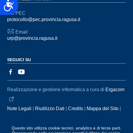
Accessibilità
PEC
protocollo@pec.provincia.ragusa.it
Email
urp@provincia.ragusa.it
SEGUICI SU
Sezione Link Utili
Realizzazione e gestione informatica a cura di
Ergacom
Note Legali
Riutilizzo Dati
Credits
Mappa del Sito
Informativa sul trattamento dei dati personali
Reclami e
Segnalazioni
Statistiche accessi
Dichiarazione di
Questo sito utilizza cookie tecnici, analytics e di terze parti.