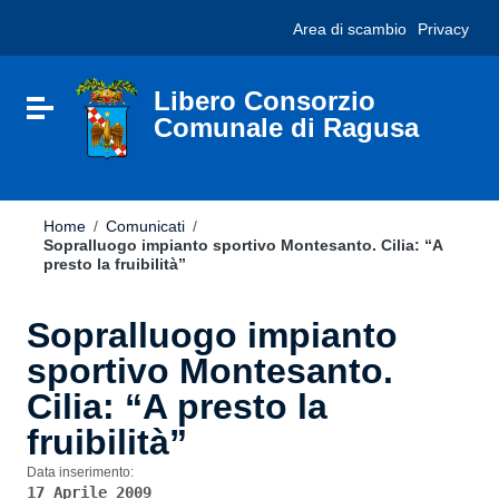
Vai ai contenuti
Nota:
Area di scambio
Privacy
Vai al menu di navigazione
questo
Vai al footer
sito
Web
include
Libero Consorzio
Attiva / disattiva la navigazione
un
Comunale di Ragusa
sistema
di
accessibilità.
Home
/
Comunicati
/
Sopralluogo impianto sportivo Montesanto. Cilia: “A
presto la fruibilità”
Sopralluogo impianto
sportivo Montesanto.
Cilia: “A presto la
fruibilità”
Data inserimento:
17 Aprile 2009