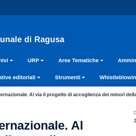
unale di Ragusa
hivi
URP
Aree Tematiche
Ammini
ative editoriali
Strumenti
Whistleblowin
ternazionale. Al via il progetto di accoglienza dei minori dell
D
ternazionale. Al