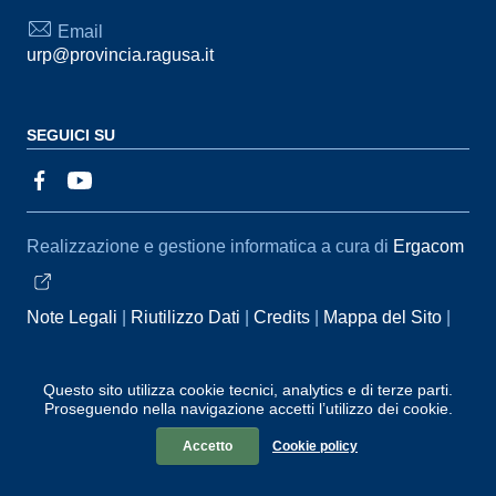
Email
urp@provincia.ragusa.it
SEGUICI SU
Sezione Link Utili
Realizzazione e gestione informatica a cura di
Ergacom
Note Legali
Riutilizzo Dati
Credits
Mappa del Sito
Informativa sul trattamento dei dati personali
Reclami e
Segnalazioni
Statistiche accessi
Dichiarazione di
Questo sito utilizza cookie tecnici, analytics e di terze parti.
Proseguendo nella navigazione accetti l’utilizzo dei cookie.
Accessibilità
Accetto
Cookie policy