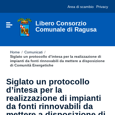
Vai ai contenuti
Nota:
Area di scambio
Privacy
Vai al menu di navigazione
questo
Vai al footer
sito
Web
include
Libero Consorzio
Attiva / disattiva la navigazione
un
Comunale di Ragusa
sistema
di
accessibilità.
Home
/
Comunicati
/
Siglato un protocollo d’intesa per la realizzazione di
impianti da fonti rinnovabili da mettere a disposizione
di Comunità Energetiche
Siglato un protocollo
d’intesa per la
realizzazione di impianti
da fonti rinnovabili da
mettere a disposizione di