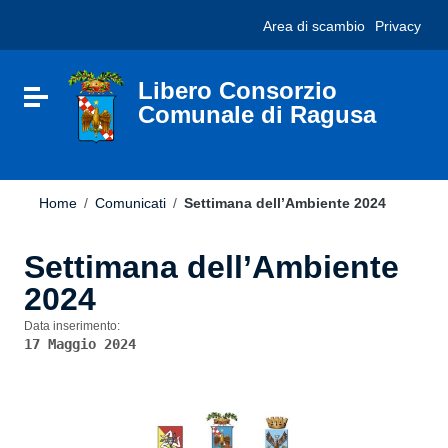
Vai ai contenuti
Nota:
Area di scambio
Privacy
Vai al menu di navigazione
questo
Vai al footer
sito
Web
include
Libero Consorzio
Attiva / disattiva la navigazione
un
Comunale di Ragusa
sistema
di
accessibilità.
Home
/
Comunicati
/
Settimana dell’Ambiente 2024
Settimana dell’Ambiente
2024
Data inserimento:
17 Maggio 2024