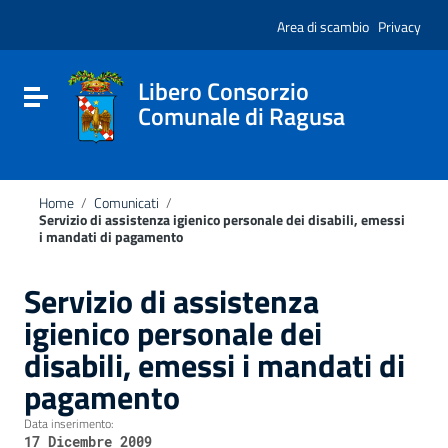
Vai ai contenuti
Nota:
Vai al menu di navigazione
Area di scambio
Privacy
questo
Vai al footer
sito
Web
include
Libero Consorzio
Attiva / disattiva la navigazione
un
Comunale di Ragusa
sistema
di
accessibilità.
Home
/
Comunicati
/
Servizio di assistenza igienico personale dei disabili, emessi
i mandati di pagamento
Servizio di assistenza
igienico personale dei
disabili, emessi i mandati di
pagamento
Data inserimento:
17 Dicembre 2009