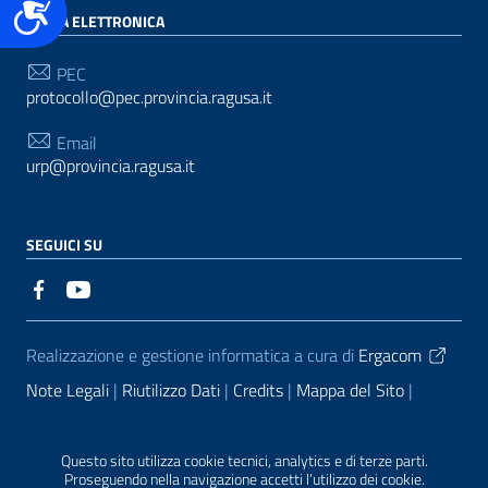
Accessibilità
POSTA ELETTRONICA
PEC
protocollo@pec.provincia.ragusa.it
Email
urp@provincia.ragusa.it
SEGUICI SU
Sezione Link Utili
Realizzazione e gestione informatica a cura di
Ergacom
Note Legali
Riutilizzo Dati
Credits
Mappa del Sito
Informativa sul trattamento dei dati personali
Reclami e
Segnalazioni
Statistiche accessi
Dichiarazione di
Questo sito utilizza cookie tecnici, analytics e di terze parti.
Proseguendo nella navigazione accetti l’utilizzo dei cookie.