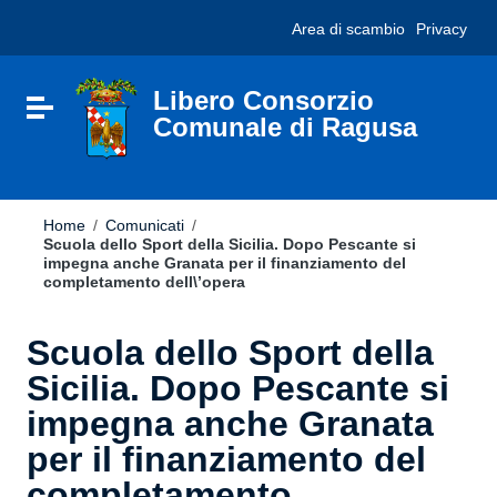
Vai ai contenuti
Nota:
Area di scambio
Privacy
Vai al menu di navigazione
questo
Vai al footer
sito
Web
include
Libero Consorzio
Attiva / disattiva la navigazione
un
Comunale di Ragusa
sistema
di
accessibilità.
Home
/
Comunicati
/
Scuola dello Sport della Sicilia. Dopo Pescante si
impegna anche Granata per il finanziamento del
completamento dell\’opera
Scuola dello Sport della
Sicilia. Dopo Pescante si
impegna anche Granata
per il finanziamento del
completamento