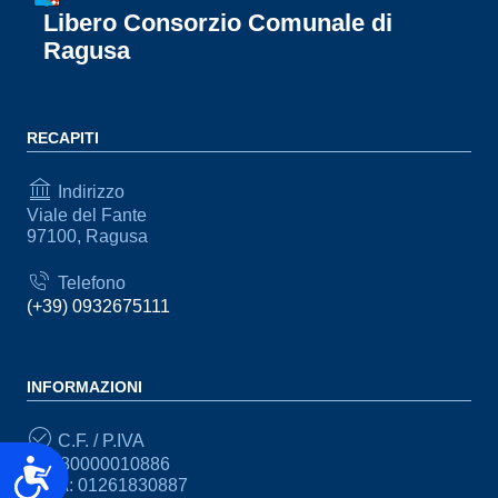
Libero Consorzio Comunale di
Ragusa
RECAPITI
Indirizzo
Viale del Fante
97100, Ragusa
Telefono
(+39) 0932675111
INFORMAZIONI
C.F. / P.IVA
CF: 80000010886
Accessibilità
P.IVA: 01261830887