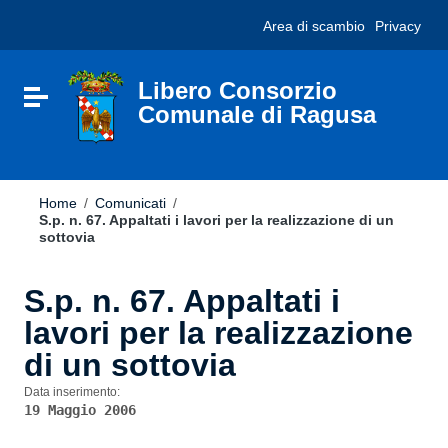
Vai ai contenuti
Nota:
Area di scambio
Privacy
Vai al menu di navigazione
questo
Vai al footer
sito
Web
include
Libero Consorzio
Attiva / disattiva la navigazione
un
Comunale di Ragusa
sistema
di
accessibilità.
Home
/
Comunicati
/
S.p. n. 67. Appaltati i lavori per la realizzazione di un
sottovia
S.p. n. 67. Appaltati i
lavori per la realizzazione
di un sottovia
Data inserimento:
19 Maggio 2006