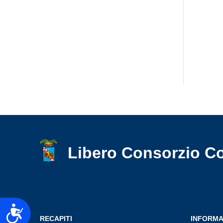
accessibilità.
Libero Consorzio C
Accessibilità
RECAPITI
INFORMA