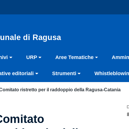
unale di Ragusa
hivi
URP
Aree Tematiche
Ammini
ative editoriali
Strumenti
Whistleblowin
Comitato ristretto per il raddoppio della Ragusa-Catania
D
Comitato