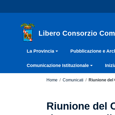
Vai ai contenuti
Nota:
Vai al menu di navigazione
questo
Vai al footer
sito
Web
include
Libero Consorzio Com
un
sistema
La Provincia
Pubblicazione e Arc
di
accessibilità.
Comunicazione Istituzionale
Inizi
Premi
Control-
F11
Home
/
Comunicati
/
Riunione del 
per
adattare
il
Riunione del 
sito
web