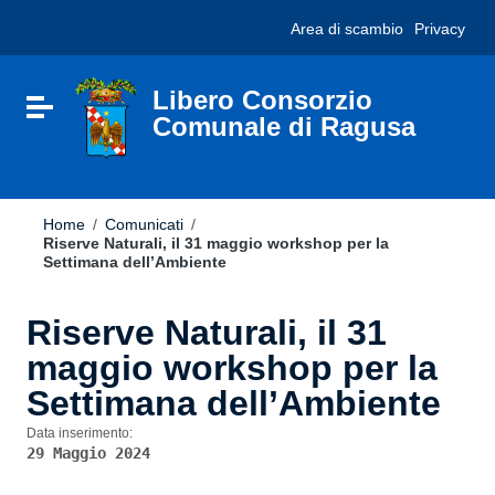
Vai ai contenuti
Nota:
Area di scambio
Privacy
Vai al menu di navigazione
questo
Vai al footer
sito
Web
include
Libero Consorzio
Attiva / disattiva la navigazione
un
Comunale di Ragusa
sistema
di
accessibilità.
Home
/
Comunicati
/
Riserve Naturali, il 31 maggio workshop per la
Settimana dell’Ambiente
Riserve Naturali, il 31
maggio workshop per la
Settimana dell’Ambiente
Data inserimento:
29 Maggio 2024