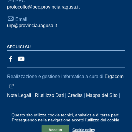
PEC
protocollo@pec.provincia.ragusa.it
Email
urp@provincia.ragusa.it
SEGUICI SU
Sezione Link Utili
Realizzazione e gestione informatica a cura di
Ergacom
Note Legali
Riutilizzo Dati
Credits
Mappa del Sito
Informativa sul trattamento dei dati personali
Reclami e
Segnalazioni
Statistiche accessi
Dichiarazione di
Questo sito utilizza cookie tecnici, analytics e di terze parti.
Proseguendo nella navigazione accetti l’utilizzo dei cookie.
Accessibilità
Accetto
Cookie policy