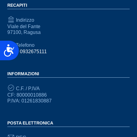
RECAPITI
Indirizzo
Viale del Fante
97100, Ragusa
Telefono
Accessibilità
(+39) 0932675111
INFORMAZIONI
C.F. / P.IVA
CF: 80000010886
P.IVA: 01261830887
POSTA ELETTRONICA