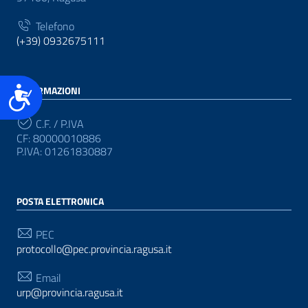
Telefono
(+39) 0932675111
Accessibilità
INFORMAZIONI
C.F. / P.IVA
CF: 80000010886
P.IVA: 01261830887
POSTA ELETTRONICA
PEC
protocollo@pec.provincia.ragusa.it
Email
urp@provincia.ragusa.it