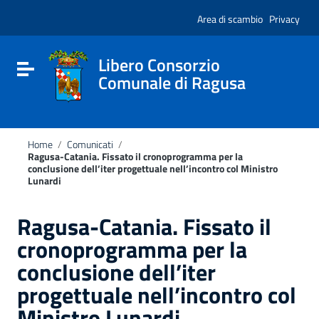
Vai ai contenuti
Nota:
Vai al menu di navigazione
Area di scambio
Privacy
questo
Vai al footer
sito
Web
include
Libero Consorzio
Attiva / disattiva la navigazione
un
Comunale di Ragusa
sistema
di
accessibilità.
Home
/
Comunicati
/
Ragusa-Catania. Fissato il cronoprogramma per la
conclusione dell’iter progettuale nell’incontro col Ministro
Lunardi
Ragusa-Catania. Fissato il
cronoprogramma per la
conclusione dell’iter
progettuale nell’incontro col
Ministro Lunardi