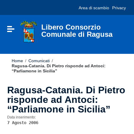
Vai ai contenuti
Nota:
Area di scambio
Privacy
Vai al menu di navigazione
questo
Vai al footer
sito
Web
include
Libero Consorzio
Attiva / disattiva la navigazione
un
Comunale di Ragusa
sistema
di
accessibilità.
Home
/
Comunicati
/
Ragusa-Catania. Di Pietro risponde ad Antoci:
“Parliamone in Sicilia”
Ragusa-Catania. Di Pietro
risponde ad Antoci:
“Parliamone in Sicilia”
Data inserimento:
7 Agosto 2006