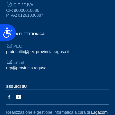
C.F. / P.IVA
CF: 80000010886
P.IVA: 01261830887
Accessibilità
POSTA ELETTRONICA
PEC
protocollo@pec.provincia.ragusa.it
Email
urp@provincia.ragusa.it
SEGUICI SU
Sezione Link Utili
Realizzazione e gestione informatica a cura di
Ergacom