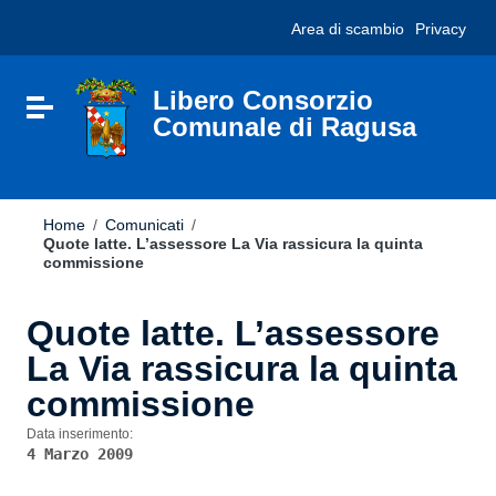
Vai ai contenuti
Nota:
Area di scambio
Privacy
Vai al menu di navigazione
questo
Vai al footer
sito
Web
include
Libero Consorzio
Attiva / disattiva la navigazione
un
Comunale di Ragusa
sistema
di
accessibilità.
Home
/
Comunicati
/
Quote latte. L’assessore La Via rassicura la quinta
commissione
Quote latte. L’assessore
La Via rassicura la quinta
commissione
Data inserimento:
4 Marzo 2009