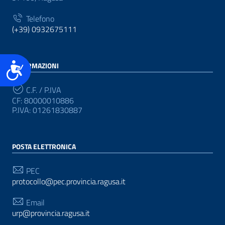
Telefono
(+39) 0932675111
Accessibilità
INFORMAZIONI
C.F. / P.IVA
CF: 80000010886
P.IVA: 01261830887
POSTA ELETTRONICA
PEC
protocollo@pec.provincia.ragusa.it
Email
urp@provincia.ragusa.it