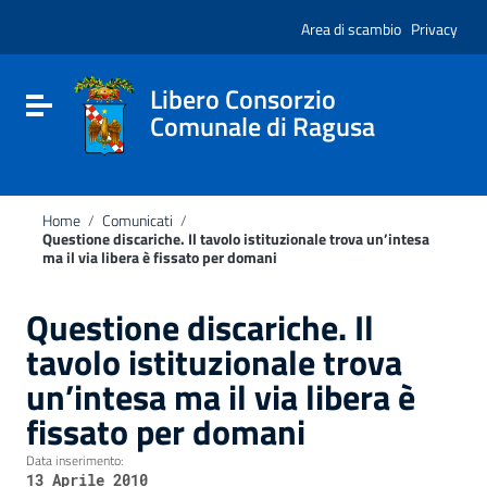
Vai ai contenuti
Nota:
Vai al menu di navigazione
Area di scambio
Privacy
questo
Vai al footer
sito
Web
include
Libero Consorzio
Attiva / disattiva la navigazione
un
Comunale di Ragusa
sistema
di
accessibilità.
Home
/
Comunicati
/
Questione discariche. Il tavolo istituzionale trova un’intesa
ma il via libera è fissato per domani
Questione discariche. Il
tavolo istituzionale trova
un’intesa ma il via libera è
fissato per domani
Data inserimento:
13 Aprile 2010