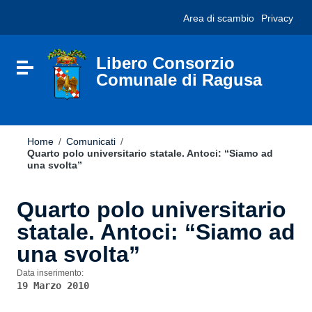
Vai ai contenuti
Nota:
Area di scambio
Privacy
Vai al menu di navigazione
questo
Vai al footer
sito
Web
include
Libero Consorzio
Attiva / disattiva la navigazione
un
Comunale di Ragusa
sistema
di
accessibilità.
Home
/
Comunicati
/
Quarto polo universitario statale. Antoci: “Siamo ad
una svolta”
Quarto polo universitario
statale. Antoci: “Siamo ad
una svolta”
Data inserimento:
19 Marzo 2010