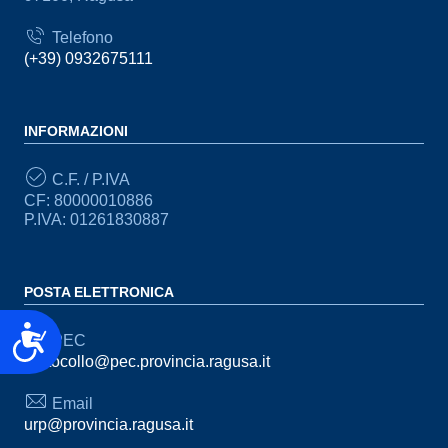
Telefono
(+39) 0932675111
INFORMAZIONI
C.F. / P.IVA
CF: 80000010886
P.IVA: 01261830887
POSTA ELETTRONICA
Accessibilità
PEC
protocollo@pec.provincia.ragusa.it
Email
urp@provincia.ragusa.it