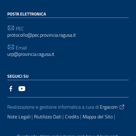
POSTA ELETTRONICA
PEC
protocollo@pec.provincia.ragusa.it
Email
urp@provincia.ragusa.it
SEGUICI SU
Sezione Link Utili
Realizzazione e gestione informatica a cura di
Ergacom
Note Legali
Riutilizzo Dati
Credits
Mappa del Sito
Informativa sul trattamento dei dati personali
Reclami e
Segnalazioni
Statistiche accessi
Dichiarazione di