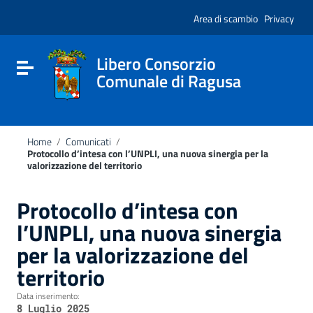
Vai ai contenuti
Nota:
Vai al menu di navigazione
Area di scambio
Privacy
questo
Vai al footer
sito
Web
include
Libero Consorzio
Attiva / disattiva la navigazione
un
Comunale di Ragusa
sistema
di
accessibilità.
Home
/
Comunicati
/
Protocollo d’intesa con l’UNPLI, una nuova sinergia per la
valorizzazione del territorio
Protocollo d’intesa con
l’UNPLI, una nuova sinergia
per la valorizzazione del
territorio
Data inserimento:
8 Luglio 2025