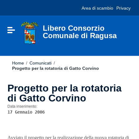
Vai ai contenuti
Nota:
Area di scambio
Privacy
Vai al menu di navigazione
questo
Vai al footer
sito
Web
include
Libero Consorzio
Attiva / disattiva la navigazione
un
Comunale di Ragusa
sistema
di
accessibilità.
Home
/
Comunicati
/
Progetto per la rotatoria di Gatto Corvino
Progetto per la rotatoria
di Gatto Corvino
Data inserimento:
17 Gennaio 2006
Avviato il progetto per la realizzazione della nuova rotatoria di