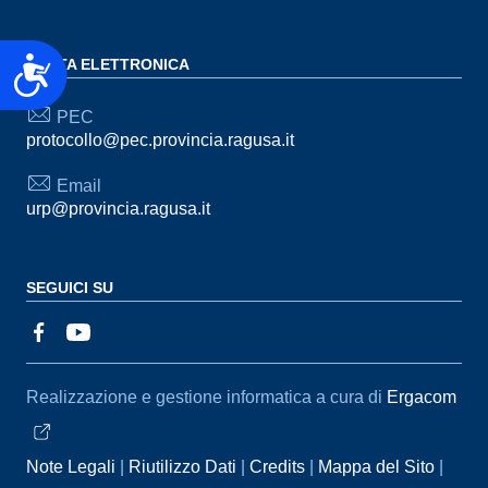
Accessibilità
POSTA ELETTRONICA
PEC
protocollo@pec.provincia.ragusa.it
Email
urp@provincia.ragusa.it
SEGUICI SU
Sezione Link Utili
Realizzazione e gestione informatica a cura di
Ergacom
Note Legali
Riutilizzo Dati
Credits
Mappa del Sito