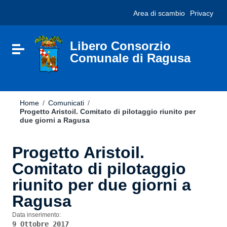
Vai ai contenuti
Nota:
Area di scambio
Privacy
Vai al menu di navigazione
questo
Vai al footer
sito
Web
include
Libero Consorzio
Attiva / disattiva la navigazione
un
Comunale di Ragusa
sistema
di
accessibilità.
Home
/
Comunicati
/
Progetto Aristoil. Comitato di pilotaggio riunito per
due giorni a Ragusa
Progetto Aristoil.
Comitato di pilotaggio
riunito per due giorni a
Ragusa
Data inserimento:
9 Ottobre 2017