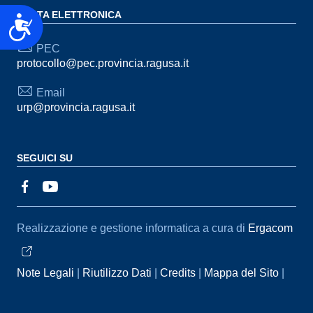
POSTA ELETTRONICA
Accessibilità
PEC
protocollo@pec.provincia.ragusa.it
Email
urp@provincia.ragusa.it
SEGUICI SU
Sezione Link Utili
Realizzazione e gestione informatica a cura di
Ergacom
Note Legali
Riutilizzo Dati
Credits
Mappa del Sito
Informativa sul trattamento dei dati personali
Reclami e