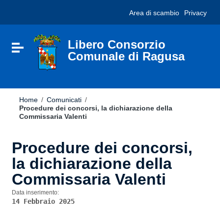
Vai ai contenuti
Nota:
Area di scambio
Privacy
Vai al menu di navigazione
questo
Vai al footer
sito
Web
include
Libero Consorzio
Attiva / disattiva la navigazione
un
Comunale di Ragusa
sistema
di
accessibilità.
Home
/
Comunicati
/
Procedure dei concorsi, la dichiarazione della
Commissaria Valenti
Procedure dei concorsi,
la dichiarazione della
Commissaria Valenti
Data inserimento:
14 Febbraio 2025