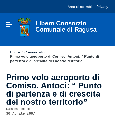
Vai ai contenuti
Nota:
Area di scambio
Privacy
Vai al menu di navigazione
questo
Vai al footer
sito
Web
include
Libero Consorzio
Attiva / disattiva la navigazione
un
Comunale di Ragusa
sistema
di
accessibilità.
Home
/
Comunicati
/
Primo volo aeroporto di Comiso. Antoci: “ Punto di
partenza e di crescita del nostro territorio”
Primo volo aeroporto di
Comiso. Antoci: “ Punto
di partenza e di crescita
del nostro territorio”
Data inserimento:
30 Aprile 2007