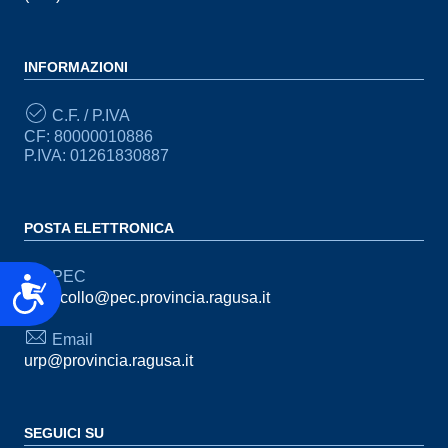
INFORMAZIONI
C.F. / P.IVA
CF: 80000010886
P.IVA: 01261830887
POSTA ELETTRONICA
PEC
Accessibilità
protocollo@pec.provincia.ragusa.it
Email
urp@provincia.ragusa.it
SEGUICI SU