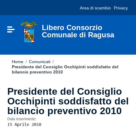
Vai ai contenuti
Nota:
Area di scambio
Privacy
Vai al menu di navigazione
questo
Vai al footer
sito
Web
include
Libero Consorzio
Attiva / disattiva la navigazione
un
Comunale di Ragusa
sistema
di
accessibilità.
Home
/
Comunicati
/
Presidente del Consiglio Occhipinti soddisfatto del
bilancio preventivo 2010
Presidente del Consiglio
Occhipinti soddisfatto del
bilancio preventivo 2010
Data inserimento:
15 Aprile 2010