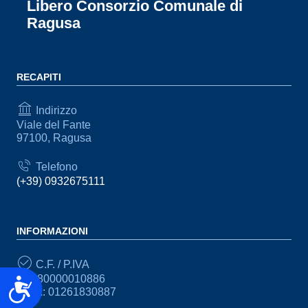
Libero Consorzio Comunale di
Ragusa
RECAPITI
Indirizzo
Viale del Fante
97100, Ragusa
Telefono
(+39) 0932675111
INFORMAZIONI
C.F. / P.IVA
CF: 80000010886
Accessibilità
P.IVA: 01261830887