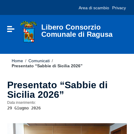
Vai ai contenuti
Nota:
Area di scambio
Privacy
Vai al menu di navigazione
questo
Vai al footer
sito
Web
include
Libero Consorzio
Attiva / disattiva la navigazione
un
Comunale di Ragusa
sistema
di
accessibilità.
Home
/
Comunicati
/
Presentato “Sabbie di Sicilia 2026”
Presentato “Sabbie di
Sicilia 2026”
Data inserimento:
29 Giugno 2026