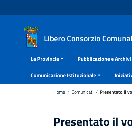
Vai ai contenuti
Nota:
Vai al menu di navigazione
questo
Vai al footer
sito
Web
include
Libero Consorzio Comunal
un
sistema
La Provincia
Pubblicazione e Archivi
di
accessibilità.
Comunicazione Istituzionale
Iniziati
Premi
Control-
F11
Home
/
Comunicati
/
Presentato il v
per
adattare
il
Presentato il v
sito
web