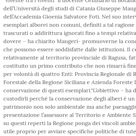
“vivente tra i viventi” il docente Ordinario di Botan
dell’Università degli studi di Catania Giuseppe Maug
dell’Accademia Gioenia Salvatore Foti. Nel suo inte
esemplari alborei non comuni, definiti a tal ragion
trascurati o addirittura ignorati fino a tempi relati
dovere – ha chiarito Maugeri- promuoverne la conosc
che possono essere soddisfatte dalle istituzioni. Il 
relativamente al territorio provinciale di Ragusa, f
costituito un primo contributo che non rimarrà fine 
per volontà di quattro Enti: Provincia Regionale di
Forestale della Regione Siciliana e Azienda Foreste
conservazione di questi esemplari.“L’obiettivo – ha d
custodirli perché la conservazione degli alberi è un
patrimonio non solo ambientale ma anche paesaggis
presentazione l’assessore al Territorio e Ambiente 
su questi reperti la Regione ponga dei vincoli ambie
utile proprio per avviare specifiche politiche di tut