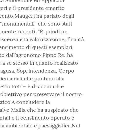
ica Ambientale ed Applicata
eri e il presidente emerito
rvento Maugeri ha parlato degli
e “monumentali” che sono stati
vamente recenti. “È quindi un
enza e la valorizzazione, finalità
censimento di questi esemplari,
atto dall’agronomo Pippo Re, ha
a se stesso in quanto realizzato
 Ragusa, Soprintendenza, Corpo
 Demaniali che puntano alla
etto Foti – è di accudirli e
 obiettivo per preservare il nostro
tico.A concludere la
Salvo Mallia che ha auspicato che
ntali e il censimento operato è
ela ambientale e paesaggistica.Nel