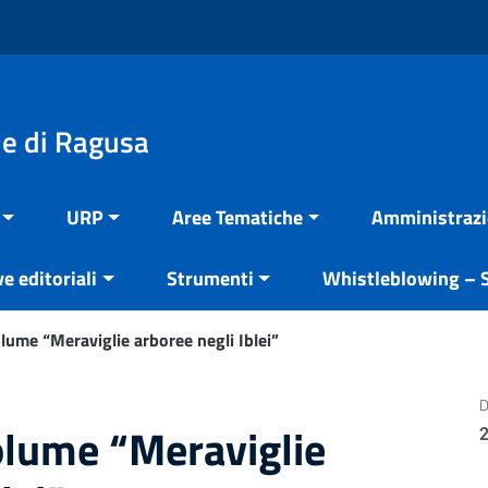
e di Ragusa
URP
Aree Tematiche
Amministrazi
ve editoriali
Strumenti
Whistleblowing – S
olume “Meraviglie arboree negli Iblei”
D
olume “Meraviglie