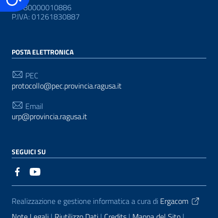
CF: 80000010886
P.IVA: 01261830887
POSTA ELETTRONICA
PEC
protocollo@pec.provincia.ragusa.it
Email
urp@provincia.ragusa.it
SEGUICI SU
Sezione Link Utili
Realizzazione e gestione informatica a cura di
Ergacom
Note Legali
Riutilizzo Dati
Credits
Mappa del Sito