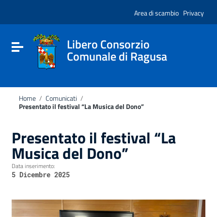
Vai ai contenuti
Nota:
Vai al menu di navigazione
Area di scambio
Privacy
questo
Vai al footer
sito
Web
include
Libero Consorzio
Attiva / disattiva la navigazione
un
Comunale di Ragusa
sistema
di
accessibilità.
Home
/
Comunicati
/
Presentato il festival “La Musica del Dono”
Presentato il festival “La
Musica del Dono”
Data inserimento:
5 Dicembre 2025