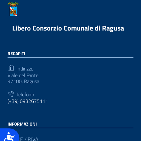
Libero Consorzio Comunale di Ragusa
RECAPITI
Indirizzo
Viale del Fante
97100, Ragusa
Telefono
(+39) 0932675111
INFORMAZIONI
Accessibilità
C.F. / P.IVA