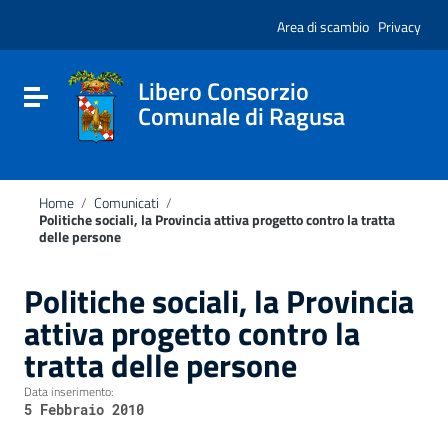
Vai ai contenuti
Nota:
Vai al menu di navigazione
Area di scambio
Privacy
questo
Vai al footer
sito
Web
include
Libero Consorzio
Attiva / disattiva la navigazione
un
Comunale di Ragusa
sistema
di
accessibilità.
Home
/
Comunicati
/
Politiche sociali, la Provincia attiva progetto contro la tratta
delle persone
Politiche sociali, la Provincia
attiva progetto contro la
tratta delle persone
Data inserimento:
5 Febbraio 2010