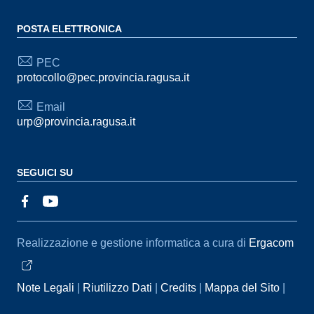
POSTA ELETTRONICA
PEC
protocollo@pec.provincia.ragusa.it
Email
urp@provincia.ragusa.it
SEGUICI SU
Sezione Link Utili
Realizzazione e gestione informatica a cura di
Ergacom
Note Legali
Riutilizzo Dati
Credits
Mappa del Sito
Informativa sul trattamento dei dati personali
Reclami e