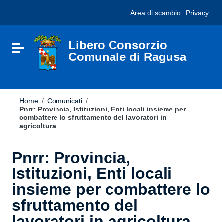
Vai ai contenuti
Nota:
Area di scambio
Privacy
Vai al menu di navigazione
questo
Vai al footer
sito
Web
include
Libero Consorzio
Attiva / disattiva la navigazione
un
Comunale di Ragusa
sistema
di
accessibilità.
Home
/
Comunicati
/
Pnrr: Provincia, Istituzioni, Enti locali insieme per
combattere lo sfruttamento del lavoratori in
agricoltura
Pnrr: Provincia,
Istituzioni, Enti locali
insieme per combattere lo
sfruttamento del
lavoratori in agricoltura