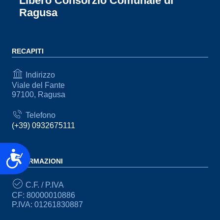
Libero Consorzio Comunale di
Ragusa
RECAPITI
Indirizzo
Viale del Fante
97100, Ragusa
Telefono
(+39) 0932675111
Accessibilità
INFORMAZIONI
C.F. / P.IVA
CF: 80000010886
P.IVA: 01261830887