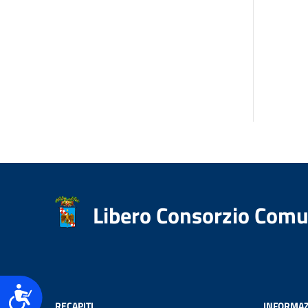
accessibilità.
Libero Consorzio Comu
Accessibilità
RECAPITI
INFORMAZ