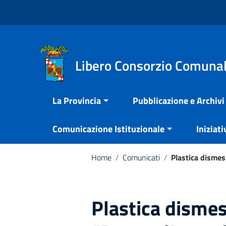
Vai ai contenuti
Nota:
Vai al menu di navigazione
questo
Vai al footer
sito
Web
include
Libero Consorzio Comunal
un
sistema
La Provincia
Pubblicazione e Archivi
di
accessibilità.
Comunicazione Istituzionale
Iniziati
Premi
Control-
F11
Home
/
Comunicati
/
Plastica dismes
per
adattare
il
Plastica dismes
sito
web