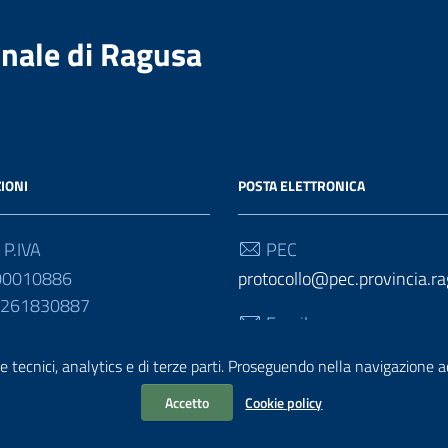
nale di Ragusa
IONI
POSTA ELETTRONICA
 P.IVA
PEC
00010886
protocollo@pec.provincia.ra
01261830887
Email
urp@provincia.ragusa.it
e tecnici, analytics e di terze parti. Proseguendo nella navigazione acc
Accetto
Cookie policy