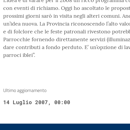
L’idea è di varare per il 2008 un ricco programma cu
con eventi di richiamo. Oggi ho ascoltato le propos
prossimi giorni sarò in visita negli alteri comuni. A
un’idea nuova. La Provincia riconoscendo l’alto valo
e di folclore che le feste patronali rivestono potreb
Parrocchie fornendo direttamente servizi (illumina
dare contributi a fondo perduto. E’ un’opzione di la
parroci iblei”.
Ultimo aggiornamento
14 Luglio 2007, 00:00