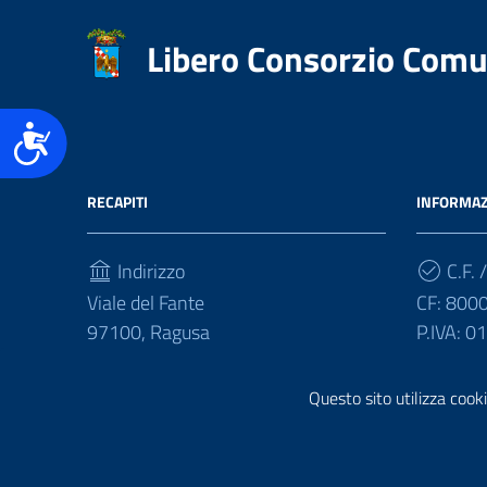
Libero Consorzio Comu
Accessibilità
RECAPITI
INFORMAZ
Indirizzo
C.F. /
Viale del Fante
CF: 800
97100, Ragusa
P.IVA: 
Telefono
Questo sito utilizza cooki
(+39) 0932675111