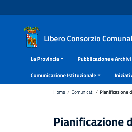
Vai ai contenuti
Nota:
Vai al menu di navigazione
questo
Vai al footer
sito
Web
include
Libero Consorzio Comunal
un
sistema
La Provincia
Pubblicazione e Archivi
di
accessibilità.
Comunicazione Istituzionale
Iniziati
Premi
Control-
F11
Home
/
Comunicati
/
Pianificazione d
per
adattare
il
Pianificazione d
sito
web