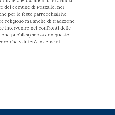
lturale che qualifichi la Provincia
te del comune di Pozzallo, nei
nche per le feste parrocchiali ho
re religioso ma anche di tradizione
be intervenire nei confronti delle
zione pubblica) senza con questo
voro che valuterò insieme ai