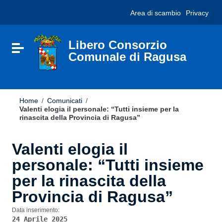
Vai ai contenuti
Nota:
Area di scambio
Privacy
Vai al menu di navigazione
questo
Vai al footer
sito
Web
include
Libero Consorzio
Attiva / disattiva la navigazione
un
Comunale di Ragusa
sistema
di
accessibilità.
Home
/
Comunicati
/
Valenti elogia il personale: “Tutti insieme per la
rinascita della Provincia di Ragusa”
Valenti elogia il
personale: “Tutti insieme
per la rinascita della
Provincia di Ragusa”
Data inserimento:
24 Aprile 2025