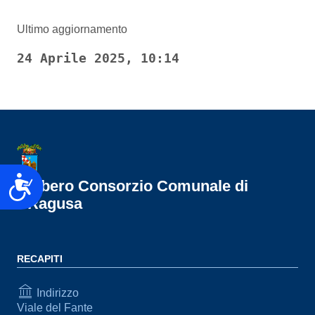
Ultimo aggiornamento
24 Aprile 2025, 10:14
Accessibilità
Libero Consorzio Comunale di
Ragusa
RECAPITI
Indirizzo
Viale del Fante