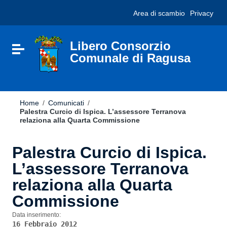
Vai ai contenuti
Nota:
Area di scambio
Privacy
Vai al menu di navigazione
questo
Vai al footer
sito
Web
include
Libero Consorzio
Attiva / disattiva la navigazione
un
Comunale di Ragusa
sistema
di
accessibilità.
Home
/
Comunicati
/
Palestra Curcio di Ispica. L’assessore Terranova
relaziona alla Quarta Commissione
Palestra Curcio di Ispica.
L’assessore Terranova
relaziona alla Quarta
Commissione
Data inserimento:
16 Febbraio 2012