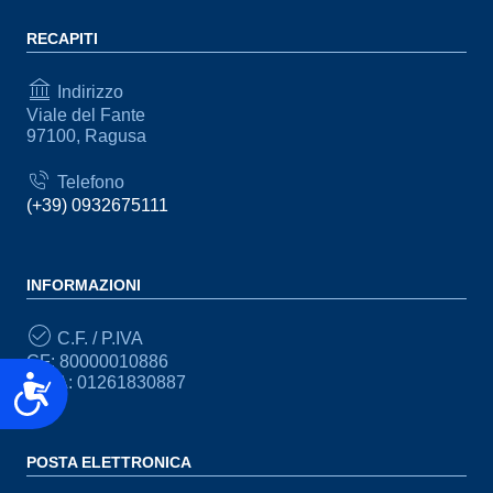
RECAPITI
Indirizzo
Viale del Fante
97100, Ragusa
Telefono
(+39) 0932675111
INFORMAZIONI
C.F. / P.IVA
CF: 80000010886
Accessibilità
P.IVA: 01261830887
POSTA ELETTRONICA