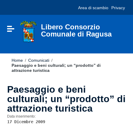
Vai ai contenuti
Nota:
Area di scambio
Privacy
Vai al menu di navigazione
questo
Vai al footer
sito
Web
include
Libero Consorzio
Attiva / disattiva la navigazione
un
Comunale di Ragusa
sistema
di
accessibilità.
Home
/
Comunicati
/
Paesaggio e beni culturali; un “prodotto” di
attrazione turistica
Paesaggio e beni
culturali; un “prodotto” di
attrazione turistica
Data inserimento:
17 Dicembre 2009