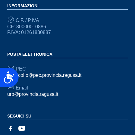
INFORMAZIONI
C.F. / P.IVA
CF: 80000010886
P.IVA: 01261830887
POSTA ELETTRONICA
PEC
Accessibilità
protocollo@pec.provincia.ragusa.it
Email
urp@provincia.ragusa.it
SEGUICI SU