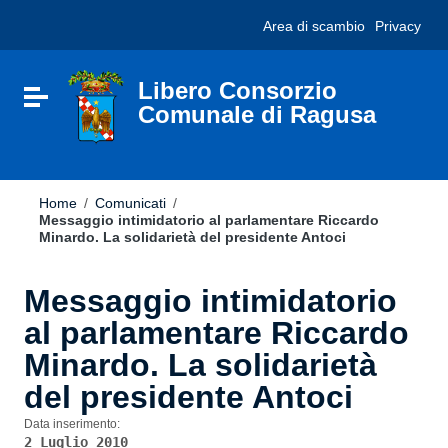
Vai ai contenuti
Nota:
Area di scambio
Privacy
Vai al menu di navigazione
questo
Vai al footer
sito
Web
include
Libero Consorzio
Attiva / disattiva la navigazione
un
Comunale di Ragusa
sistema
di
accessibilità.
Home
/
Comunicati
/
Messaggio intimidatorio al parlamentare Riccardo
Minardo. La solidarietà del presidente Antoci
Messaggio intimidatorio
al parlamentare Riccardo
Minardo. La solidarietà
del presidente Antoci
Data inserimento:
2 Luglio 2010