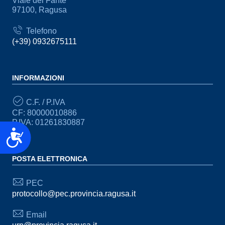
Viale del Fante
97100, Ragusa
Telefono
(+39) 0932675111
INFORMAZIONI
C.F. / P.IVA
CF: 80000010886
P.IVA: 01261830887
Accessibilità
POSTA ELETTRONICA
PEC
protocollo@pec.provincia.ragusa.it
Email