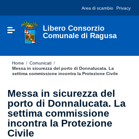
Vai ai contenuti
Nota:
Area di scambio
Privacy
Vai al menu di navigazione
questo
Vai al footer
sito
Web
include
Libero Consorzio
Attiva / disattiva la navigazione
un
Comunale di Ragusa
sistema
di
accessibilità.
Home
/
Comunicati
/
Messa in sicurezza del porto di Donnalucata. La
settima commissione incontra la Protezione Civile
Messa in sicurezza del
porto di Donnalucata. La
settima commissione
incontra la Protezione
Civile