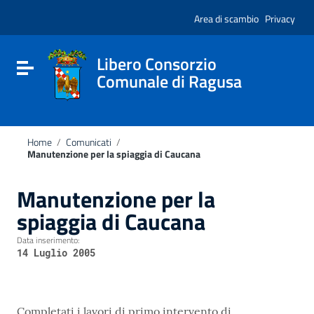
Vai ai contenuti
Nota:
Vai al menu di navigazione
Area di scambio
Privacy
questo
Vai al footer
sito
Web
include
Libero Consorzio
Attiva / disattiva la navigazione
un
Comunale di Ragusa
sistema
di
accessibilità.
Home
/
Comunicati
/
Manutenzione per la spiaggia di Caucana
Manutenzione per la
spiaggia di Caucana
Data inserimento:
14 Luglio 2005
Completati i lavori di primo intervento di