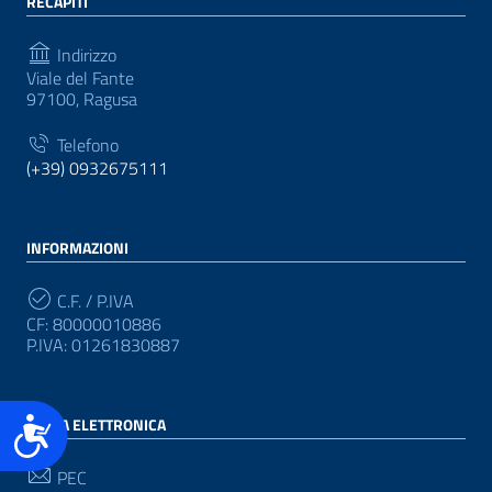
RECAPITI
Indirizzo
Viale del Fante
97100, Ragusa
Telefono
(+39) 0932675111
INFORMAZIONI
C.F. / P.IVA
CF: 80000010886
P.IVA: 01261830887
Accessibilità
POSTA ELETTRONICA
PEC