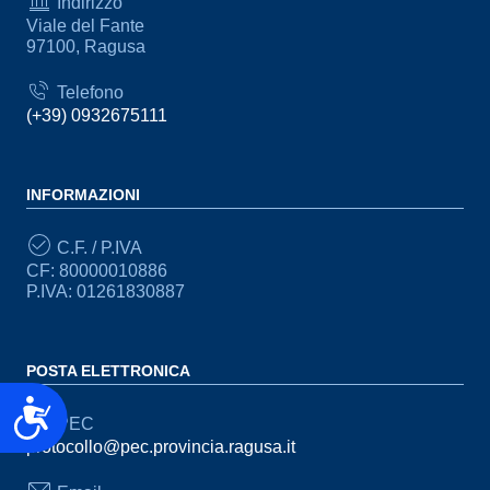
Indirizzo
Viale del Fante
97100, Ragusa
Telefono
(+39) 0932675111
INFORMAZIONI
C.F. / P.IVA
CF: 80000010886
P.IVA: 01261830887
POSTA ELETTRONICA
Accessibilità
PEC
protocollo@pec.provincia.ragusa.it