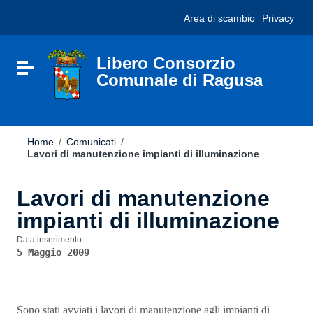
Vai ai contenuti
Nota:
Area di scambio
Privacy
Vai al menu di navigazione
questo
Vai al footer
sito
Web
include
Libero Consorzio
Attiva / disattiva la navigazione
un
Comunale di Ragusa
sistema
di
accessibilità.
Home
/
Comunicati
/
Lavori di manutenzione impianti di illuminazione
Lavori di manutenzione
impianti di illuminazione
Data inserimento:
5 Maggio 2009
Sono stati avviati i lavori di manutenzione agli impianti di