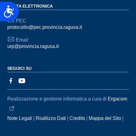
POSTA ELETTRONICA
Accessibilità
PEC
protocollo@pec.provincia.ragusa.it
Email
urp@provincia.ragusa.it
SEGUICI SU
Sezione Link Utili
Realizzazione e gestione informatica a cura di
Ergacom
Note Legali
Riutilizzo Dati
Credits
Mappa del Sito
Informativa sul trattamento dei dati personali
Reclami e