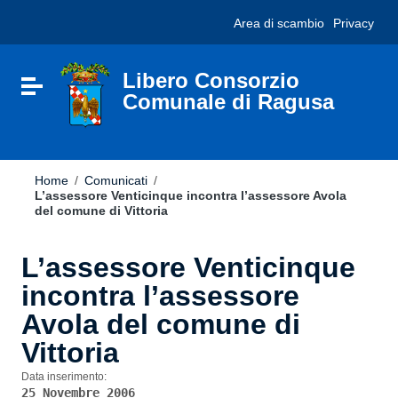
Vai ai contenuti
Nota:
Area di scambio
Privacy
Vai al menu di navigazione
questo
Vai al footer
sito
Web
include
Libero Consorzio
Attiva / disattiva la navigazione
un
Comunale di Ragusa
sistema
di
accessibilità.
Home
/
Comunicati
/
L’assessore Venticinque incontra l’assessore Avola
del comune di Vittoria
L’assessore Venticinque
incontra l’assessore
Avola del comune di
Vittoria
Data inserimento:
25 Novembre 2006