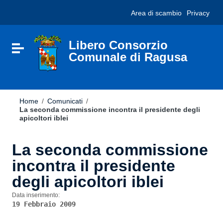
Vai ai contenuti
Nota:
Area di scambio
Privacy
Vai al menu di navigazione
questo
Vai al footer
sito
Web
include
Libero Consorzio
Attiva / disattiva la navigazione
un
Comunale di Ragusa
sistema
di
accessibilità.
Home
/
Comunicati
/
La seconda commissione incontra il presidente degli
apicoltori iblei
La seconda commissione
incontra il presidente
degli apicoltori iblei
Data inserimento:
19 Febbraio 2009