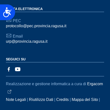
POSTA ELETTRONICA
Accessibilità
PEC
protocollo@pec.provincia.ragusa.it
Email
urp@provincia.ragusa.it
SEGUICI SU
Sezione Link Utili
Realizzazione e gestione informatica a cura di
Ergacom
Note Legali
Riutilizzo Dati
Credits
Mappa del Sito
Informativa sul trattamento dei dati personali
Reclami e