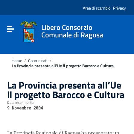
Vai ai contenuti
Nota:
Vai al menu di navigazione
Area di scambio
Privacy
questo
Vai al footer
sito
Web
include
Libero Consorzio
Attiva / disattiva la navigazione
un
Comunale di Ragusa
sistema
di
accessibilità.
Home
/
Comunicati
/
La Provincia presenta all’Ue il progetto Barocco e Cultura
La Provincia presenta all’Ue
il progetto Barocco e Cultura
Data inserimento:
9 Novembre 2004
La Provincia Regionale di Ragusa ha presentato un