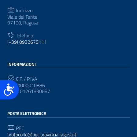
Indirizzo
Viale del Fante
97100, Ragusa
Telefono
(+39) 0932675111
INFORMAZIONI
C.F. / P.IVA
CF: 80000010886
Accessibilità
P.IVA: 01261830887
POSTA ELETTRONICA
PEC
protocollo@pec.provincia.ragusa.it