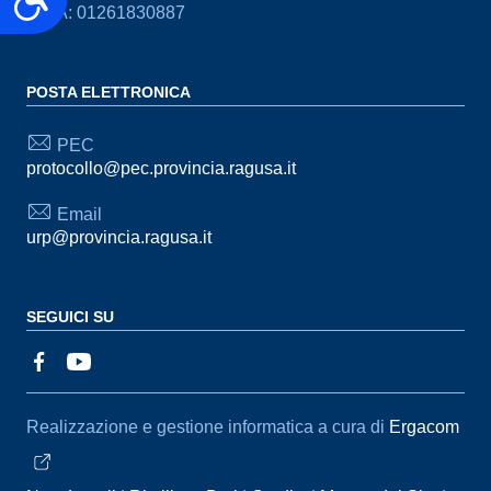
P.IVA: 01261830887
POSTA ELETTRONICA
PEC
protocollo@pec.provincia.ragusa.it
Email
urp@provincia.ragusa.it
SEGUICI SU
Sezione Link Utili
Realizzazione e gestione informatica a cura di
Ergacom