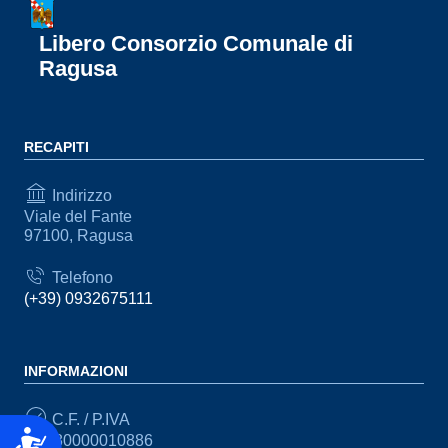
Libero Consorzio Comunale di
Ragusa
RECAPITI
Indirizzo
Viale del Fante
97100, Ragusa
Telefono
(+39) 0932675111
INFORMAZIONI
C.F. / P.IVA
Accessibilità
CF: 80000010886