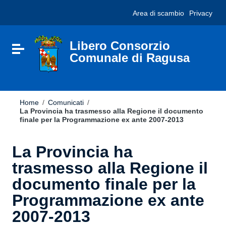
Vai ai contenuti
Nota:
Area di scambio
Privacy
Vai al menu di navigazione
questo
Vai al footer
sito
Web
include
Libero Consorzio
Attiva / disattiva la navigazione
un
Comunale di Ragusa
sistema
di
accessibilità.
Home
/
Comunicati
/
La Provincia ha trasmesso alla Regione il documento
finale per la Programmazione ex ante 2007-2013
La Provincia ha
trasmesso alla Regione il
documento finale per la
Programmazione ex ante
2007-2013