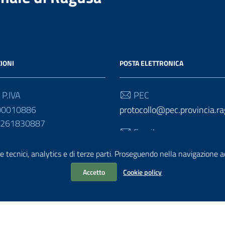
IONI
POSTA ELETTRONICA
 P.IVA
PEC
00010886
protocollo@pec.provincia.ra
01261830887
Email
urp@provincia.ragusa.it
e tecnici, analytics e di terze parti. Proseguendo nella navigazione acc
Accetto
Cookie policy