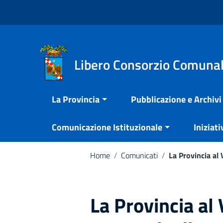
Vai ai contenuti
Nota:
Vai al menu di navigazione
questo
Vai al footer
sito
Web
include
Libero Consorzio Comunal
un
sistema
La Provincia
Pubblicazione e Archivi
di
accessibilità.
Comunicazione Istituzionale
Iniziati
Premi
Control-
F11
Home
/
Comunicati
/
La Provincia al 
per
adattare
il
La Provincia al 
sito
web