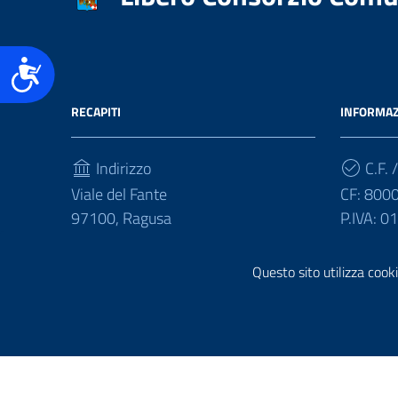
Accessibilità
RECAPITI
INFORMAZ
Indirizzo
C.F. /
Viale del Fante
CF: 800
97100, Ragusa
P.IVA: 
Telefono
Questo sito utilizza cooki
(+39) 0932675111
Sezione Link Utili
Realizzazione e gestione informatica a cura di
Ergacom