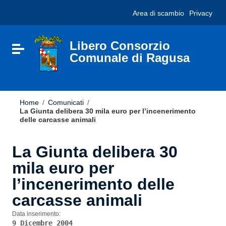
Vai ai contenuti
Nota:
Area di scambio
Privacy
Vai al menu di navigazione
questo
Vai al footer
sito
Web
include
Libero Consorzio
Attiva / disattiva la navigazione
un
Comunale di Ragusa
sistema
di
accessibilità.
Home
/
Comunicati
/
La Giunta delibera 30 mila euro per l’incenerimento
delle carcasse animali
La Giunta delibera 30
mila euro per
l’incenerimento delle
carcasse animali
Data inserimento:
9 Dicembre 2004