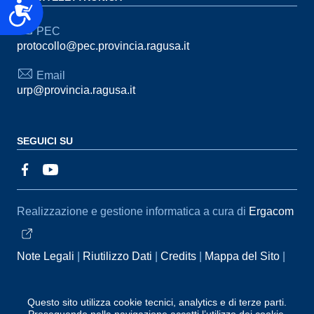
Accessibilità
PEC
protocollo@pec.provincia.ragusa.it
Email
urp@provincia.ragusa.it
SEGUICI SU
Sezione Link Utili
Realizzazione e gestione informatica a cura di
Ergacom
Note Legali
Riutilizzo Dati
Credits
Mappa del Sito
Informativa sul trattamento dei dati personali
Reclami e
Segnalazioni
Statistiche accessi
Dichiarazione di
Questo sito utilizza cookie tecnici, analytics e di terze parti.