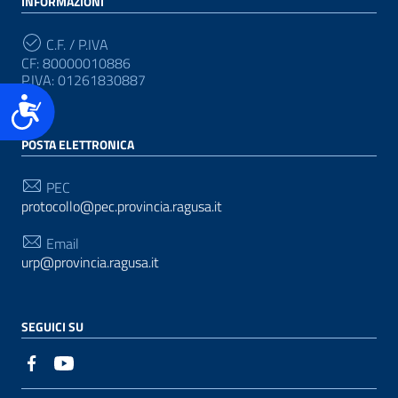
INFORMAZIONI
C.F. / P.IVA
CF: 80000010886
P.IVA: 01261830887
Accessibilità
POSTA ELETTRONICA
PEC
protocollo@pec.provincia.ragusa.it
Email
urp@provincia.ragusa.it
SEGUICI SU