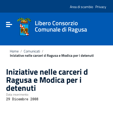
Vai ai contenuti
Nota:
Vai al menu di navigazione
Area di scambio
Privacy
questo
Vai al footer
sito
Web
include
Libero Consorzio
Attiva / disattiva la navigazione
un
Comunale di Ragusa
sistema
di
accessibilità.
Home
/
Comunicati
/
Iniziative nelle carceri d Ragusa e Modica per i detenuti
Iniziative nelle carceri d
Ragusa e Modica per i
detenuti
Data inserimento:
29 Dicembre 2008