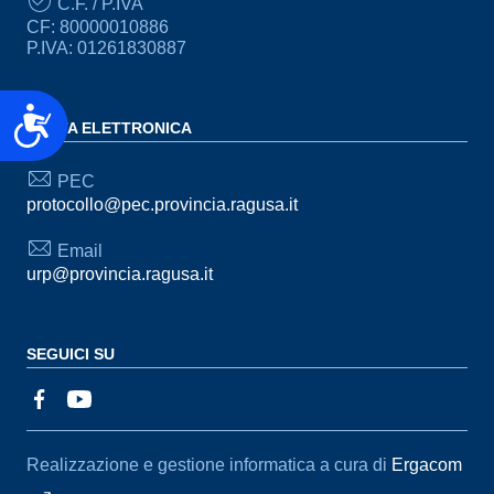
C.F. / P.IVA
CF: 80000010886
P.IVA: 01261830887
Accessibilità
POSTA ELETTRONICA
PEC
protocollo@pec.provincia.ragusa.it
Email
urp@provincia.ragusa.it
SEGUICI SU
Sezione Link Utili
Realizzazione e gestione informatica a cura di
Ergacom