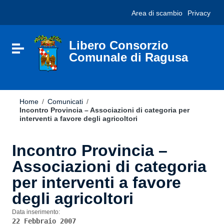
Vai ai contenuti
Nota:
Area di scambio
Privacy
Vai al menu di navigazione
questo
Vai al footer
sito
Web
include
Libero Consorzio
Attiva / disattiva la navigazione
un
Comunale di Ragusa
sistema
di
accessibilità.
Home
/
Comunicati
/
Incontro Provincia – Associazioni di categoria per
interventi a favore degli agricoltori
Incontro Provincia –
Associazioni di categoria
per interventi a favore
degli agricoltori
Data inserimento:
22 Febbraio 2007