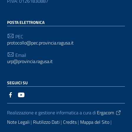
P.IVA: 01261830887
POSTA ELETTRONICA
PEC
protocollo@pec.provincia.ragusa.it
Email
urp@provincia.ragusa.it
SEGUICI SU
Sezione Link Utili
Realizzazione e gestione informatica a cura di
Ergacom
Note Legali
Riutilizzo Dati
Credits
Mappa del Sito
Informativa sul trattamento dei dati personali
Reclami e