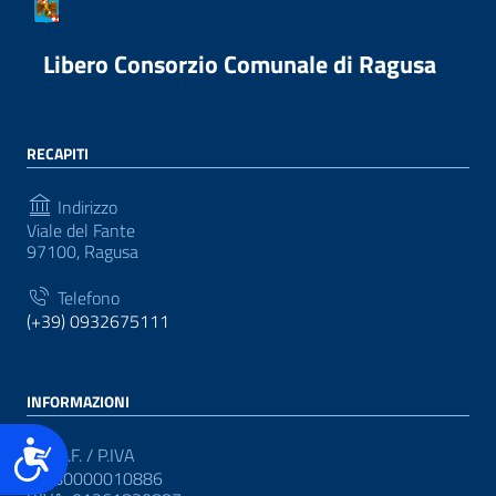
Libero Consorzio Comunale di Ragusa
RECAPITI
Indirizzo
Viale del Fante
97100, Ragusa
Telefono
(+39) 0932675111
INFORMAZIONI
Accessibilità
C.F. / P.IVA
CF: 80000010886