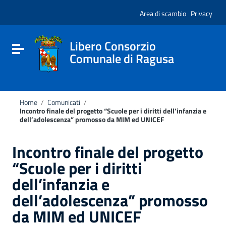
Vai ai contenuti
Nota:
Vai al menu di navigazione
Area di scambio
Privacy
questo
Vai al footer
sito
Web
include
Libero Consorzio
Attiva / disattiva la navigazione
un
Comunale di Ragusa
sistema
di
accessibilità.
Home
/
Comunicati
/
Incontro finale del progetto “Scuole per i diritti dell’infanzia e
dell’adolescenza” promosso da MIM ed UNICEF
Incontro finale del progetto
“Scuole per i diritti
dell’infanzia e
dell’adolescenza” promosso
da MIM ed UNICEF